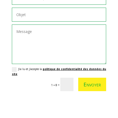
J'ai lu et j'accepte la
politique de confidentialité des données du
site
Envoyer
=
1 + 8