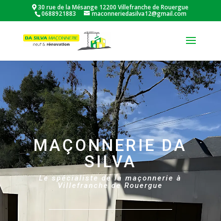
30 rue de la Mésange 12200 Villefranche de Rouergue
0688921883
maconneriedasilva12@gmail.com
MAÇONNERIE DA
SILVA
Le spécialiste de la maçonnerie à
Villefranche de Rouergue